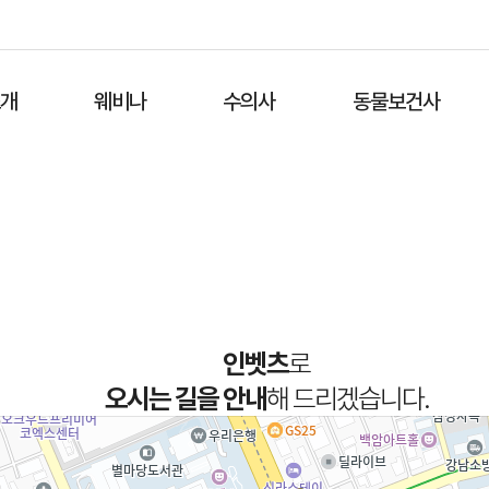
소개
웨비나
수의사
동물보건사
인벳츠
로
오시는 길을 안내
해 드리겠습니다.