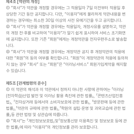
제4조 [약관의 개정]
① “회사”가 약관을 개정할 경우에는 그 적용일자 7일 이전부터 적용일 후
상당한 기간 동안 공지합니다. 다만, “이용자”에게 불리하게 약관내용을 변
경하는 경우에는 최소한 30일 이상의 사전 유예기간을 두고 공지합니다.
② “회사”가 약관을 개정할 경우에는 적용일자, 개정사유를 설명하고, 약관
의 개정 전·후를 비교하여 “이용자”가 알기 쉽게 표시하여 서비스 초기화면
에 공지합니다. 또한 기존 “회원”에게는 개정약관을 전자우편주소로 발송합
니다.
③ “회사”가 약관을 개정할 경우에는 개정약관 공지 후 개정약관의 적용에
대한 “회원”의 동의 여부를 확인합니다. “회원”이 개정약관의 적용에 동의하
지 않는 경우 “회사” 또는 “회원”은 “이러닝서비스” 회원가입계약을 해지할
수 있습니다.
제5조 [관계법령의 준수]
① 이 약관의 해석과 이 약관에서 정하지 아니한 사항에 관하여는 「이러닝
(전자학습)산업 발전 및 이러닝 활용 촉진에 관한 법률」, 「콘텐츠산업진흥
법」, 「전자상거래 등에서의 소비자보호에 관한 법률」, 「방문판매 등에 관한
법률」,「약관의 규제에 관한 법률」,「학원의 설립·운영 및 과외교습에 관한 법
률」등 관련 법령 및 상관습에 따릅니다.
② “회사”는 「개인정보보호법」및「정보통신망 이용촉진 및 정보보호 등에 관
한 법률」에 따라 “이용자”의 개인정보를 관리·보호합니다.