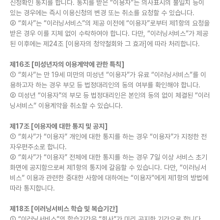
신청확인 통지를 합니다. 통지를 받은 “이용자”는 의사표시의 불일치 등이
있는 경우에는 즉시 이용신청의 변경 또는 취소를 요청할 수 있습니다.
② “회사”는 “이러닝서비스”의 제공 이전에 “이용자”로부터 제1항의 요청을
받은 경우 이를 지체 없이 수락하여야 합니다. 다만, “이러닝서비스”가 제공
된 이후에는 제24조 [이용자의 청약철회와 그 효과]에 따라 처리합니다.
제16조 [미성년자의 이용계약에 관한 특칙]
① “회사”는 만 19세 미만의 미성년 “이용자”가 유료 “이러닝서비스”를 이
용하고자 하는 경우 부모 등 법정대리인의 동의 여부를 확인해야 합니다.
② 미성년 “이용자”의 부모 등 법정대리인은 본인의 동의 없이 체결된 “이러
닝서비스” 이용계약을 취소할 수 있습니다.
제17조 [이용자에 대한 통지 및 공지]
① “회사”가 “이용자” 개인에 대한 통지를 하는 경우 “이용자”가 지정한 전
자우편주소로 합니다.
② “회사”가 “이용자” 전체에 대한 통지를 하는 경우 7일 이상 서비스 초기
화면에 공지함으로써 제1항의 통지에 갈음할 수 있습니다. 다만, “이러닝서
비스” 이용과 관련한 중대한 사항에 대하여는 “이용자”에게 제1항의 방법에
따라 통지합니다.
제18조 [이러닝서비스 학습 및 복습기간]
① “이러닝서비스”의 학습기간은 “회사”가 미리 공지한 기간으로 합니다.