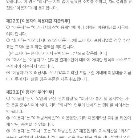
있습니다. 이 경우 “회사”는 지체 없이 필요한 조치를 취하고, 처리결과를 요
청한 “이용자”에게 통지합니다.
제22조 [이용자의 이용대금 지급의무]
① “이용자”는 “이러닝서비스”이용계약에 따라 정해진 이용대금을 지급하
여야 합니다.
② “회사”는 “이러닝서비스”의 이용대금에 교재비가 포함되었을 경우 수강
료는 교재비를 제외한 금액을 의미합니다.
(단 교재비는 홈페이지에서 판매되는 금액으로 갈음합니다.)
③ “회사”는 “이용자”가 선택한 결제수단에 대하여 어떠한 명목의 수수료도
추가하여 징수하지 않습니다.
④ '이용자'가 '이러닝서비스' 계약후 계약일 포함 7일 이내에 이용대금 지급
이 이루어지지 않을 경우 주문은 자동 취소됩니다.
제23조 [이용자의 주의의무]
① “이용자”는 이 약관의 규정, 관계법령 및 “회사”가 통지 및 공지하는 사
항 등을 준수하여야 하며, 기타 “회사”의 업무에 방해되는 행위를 하여서는
안 됩니다.
② “이용자”는 “이러닝서비스”의 이용권한, 기타 이용계약상 지위를 타인에
게 양도, 증여할 수 없습니다.
③ “이용자”는 “회사” 또는 “이러닝콘텐츠” 제공업체의 지식재산을 “회사”
또는 제공업체의 사전승낙 없이 복제.전송.출판.배포.방송 기타 방법에 의하