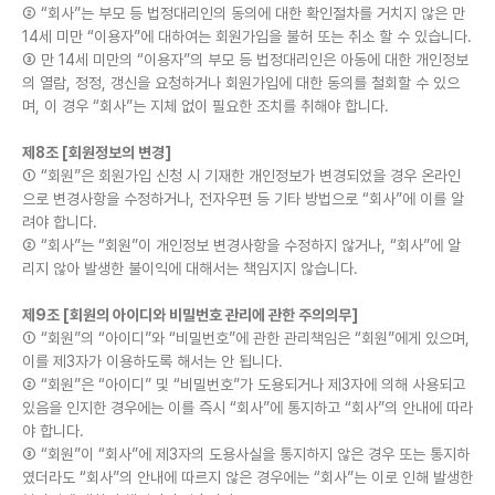
② “회사”는 부모 등 법정대리인의 동의에 대한 확인절차를 거치지 않은 만
14세 미만 “이용자”에 대하여는 회원가입을 불허 또는 취소 할 수 있습니다.
③ 만 14세 미만의 “이용자”의 부모 등 법정대리인은 아동에 대한 개인정보
의 열람, 정정, 갱신을 요청하거나 회원가입에 대한 동의를 철회할 수 있으
며, 이 경우 “회사”는 지체 없이 필요한 조치를 취해야 합니다.
제8조 [회원정보의 변경]
① “회원”은 회원가입 신청 시 기재한 개인정보가 변경되었을 경우 온라인
으로 변경사항을 수정하거나, 전자우편 등 기타 방법으로 “회사”에 이를 알
려야 합니다.
② “회사”는 “회원”이 개인정보 변경사항을 수정하지 않거나, “회사”에 알
리지 않아 발생한 불이익에 대해서는 책임지지 않습니다.
제9조 [회원의 아이디와 비밀번호 관리에 관한 주의의무]
① “회원”의 “아이디”와 “비밀번호”에 관한 관리책임은 “회원”에게 있으며,
이를 제3자가 이용하도록 해서는 안 됩니다.
② “회원”은 “아이디” 및 “비밀번호”가 도용되거나 제3자에 의해 사용되고
있음을 인지한 경우에는 이를 즉시 “회사”에 통지하고 “회사”의 안내에 따라
야 합니다.
③ “회원”이 “회사”에 제3자의 도용사실을 통지하지 않은 경우 또는 통지하
였더라도 “회사”의 안내에 따르지 않은 경우에는 “회사”는 이로 인해 발생한