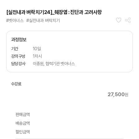
[실전내과 벼락치기24]_췌장염 : 진단과 고려사항
#벳아너스
#실전내과 벼락치기
과정정보
기간
10일
강의구성
1차시
담당강사
이종원, 협력기관 벳아너스
수강료
27,500
원
판매금액
배송금액
할인금액