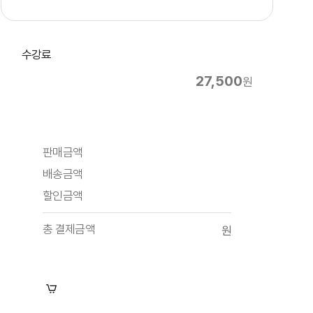
수강료
27,500
원
판매금액
배송금액
할인금액
총 결제금액
원
장바구니
수강신청