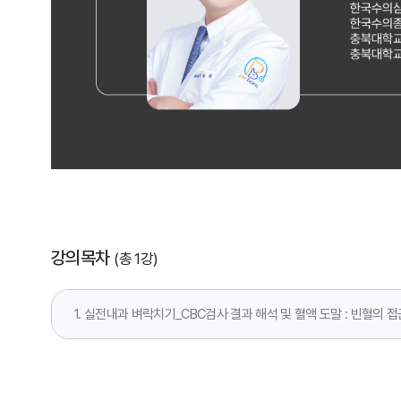
강의목차
(총 1강)
1. 실전내과 벼락치기_CBC검사 결과 해석 및 혈액 도말 : 빈혈의 접