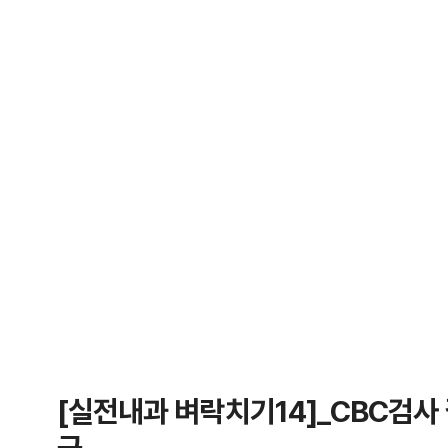
[실전내과 벼락치기14]_CBC검사 결
근