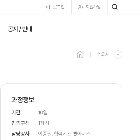
로그인
회원가입
공지 / 안내
마이페이지
수의사
과정정보
기간
10일
강의구성
1차시
담당강사
이종원, 협력기관 벳아너스