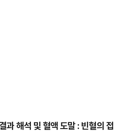
과 해석 및 혈액 도말 : 빈혈의 접