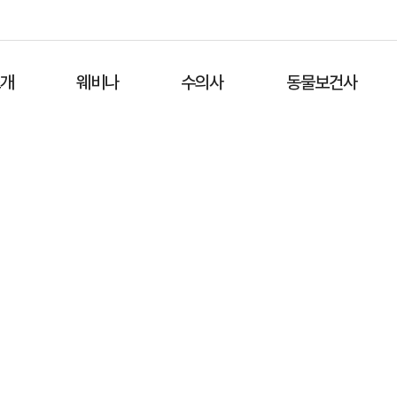
소개
웨비나
수의사
동물보건사