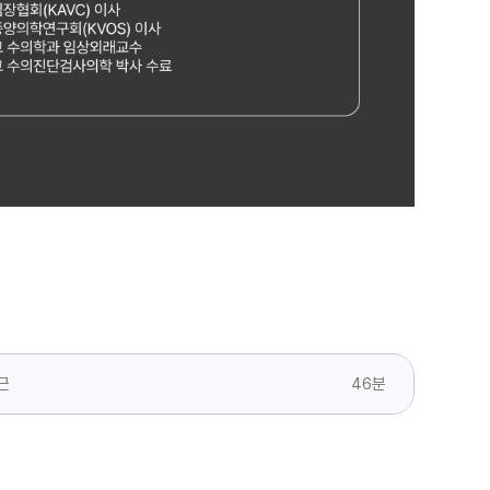
46분
근